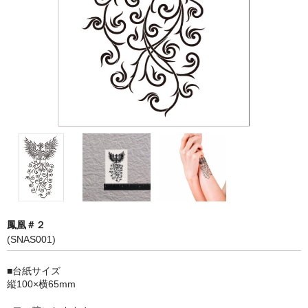
鳳凰＃２
(SNAS001)
■台紙サイズ
縦100×横65mm