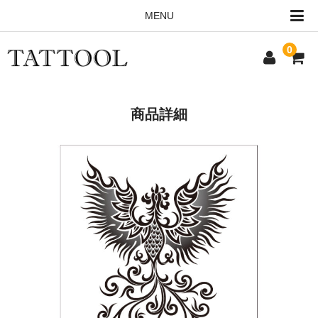
MENU
0
HOME
商品詳細
ALL ITEMS
ORDERING INFO
CONTACT