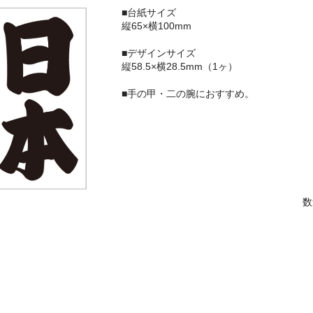
■台紙サイズ
縦65×横100mm
■デザインサイズ
縦58.5×横28.5mm（1ヶ）
■手の甲・二の腕におすすめ。
数