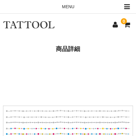
MENU
0
HOME
商品詳細
ALL ITEMS
ORDERING INFO
CONTACT