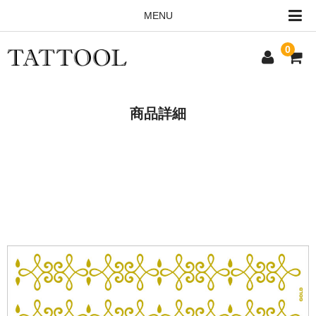
MENU
0
HOME
商品詳細
ALL ITEMS
ORDERING INFO
CONTACT