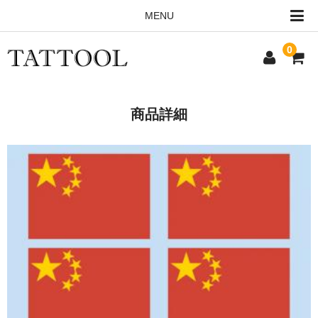
MENU
0
HOME
商品詳細
ALL ITEMS
ORDERING INFO
CONTACT