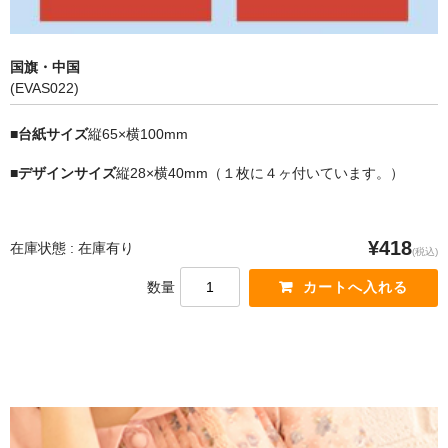
国旗・中国
(EVAS022)
■台紙サイズ
縦65×横100mm
■デザインサイズ
縦28×横40mm（１枚に４ヶ付いています。）
¥418
在庫状態 : 在庫有り
(税込)
数量