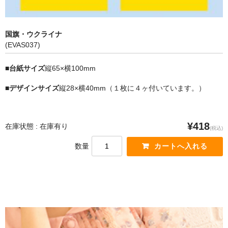
国旗・ウクライナ
(EVAS037)
■台紙サイズ
縦65×横100mm
■デザインサイズ
縦28×横40mm（１枚に４ヶ付いています。）
¥418
在庫状態 : 在庫有り
(税込)
数量