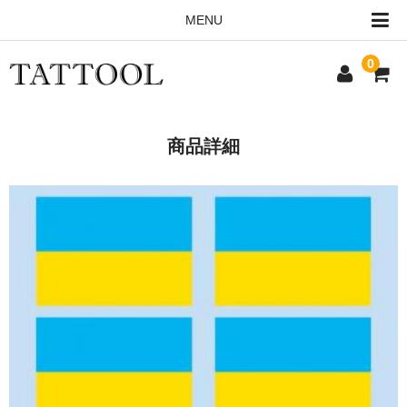
MENU
0
HOME
商品詳細
ALL ITEMS
ORDERING INFO
CONTACT