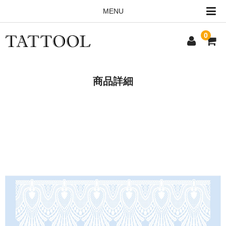
MENU
0
HOME
商品詳細
ALL ITEMS
ORDERING INFO
CONTACT